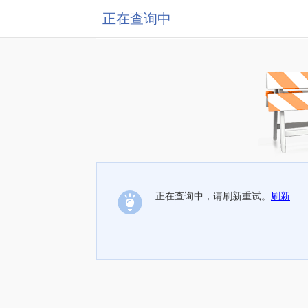
正在查询中
正在查询中，请刷新重试。
刷新